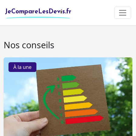
JeCompareLesDevis.fr
Nos conseils
À la une